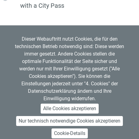
with a City Pass
Dieser Webauftritt nutzt Cookies, die für den
technischen Betrieb notwendig sind: Diese werden
immer gesetzt. Andere Cookies stellen die
optimale Funktionalität der Seite sicher und
werden nur mit Ihrer Einwilligung gesetzt ("Alle
Regensburger Verkehrsverbund GmbH
Cookies akzeptieren"). Sie können die
Mitglied im
VDV
Copyright © 2026 RVV
Einstellungen jederzeit unter "4. Cookies" der
RVV-Kundenzentrum
Datenschutzerklärung ändern und Ihre
Hemauerstr. 1, 93047 Regensburg
Einwilligung widerrufen.
Telefon: 0941 20495555
Alle Cookies akzeptieren
Nur technisch notwendige Cookies akzeptieren
About Us
Contact Us
Legal Notice
Privacy Policy
GDPR Art. 13 Information Requirements
Accessibility
Open Data
Cookie-Details
Cancel subscription
Job Offers