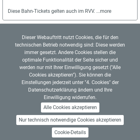
Diese Bahn-Tickets gelten auch im RVV.
...more
Dieser Webauftritt nutzt Cookies, die für den
technischen Betrieb notwendig sind: Diese werden
immer gesetzt. Andere Cookies stellen die
optimale Funktionalität der Seite sicher und
werden nur mit Ihrer Einwilligung gesetzt ("Alle
Regensburger Verkehrsverbund GmbH
Cookies akzeptieren"). Sie können die
Mitglied im
VDV
Copyright © 2026 RVV
Einstellungen jederzeit unter "4. Cookies" der
RVV-Kundenzentrum
Datenschutzerklärung ändern und Ihre
Hemauerstr. 1, 93047 Regensburg
Einwilligung widerrufen.
Telefon: 0941 20495555
Alle Cookies akzeptieren
Nur technisch notwendige Cookies akzeptieren
About Us
Contact Us
Legal Notice
Privacy Policy
GDPR Art. 13 Information Requirements
Accessibility
Open Data
Cookie-Details
Cancel subscription
Job Offers