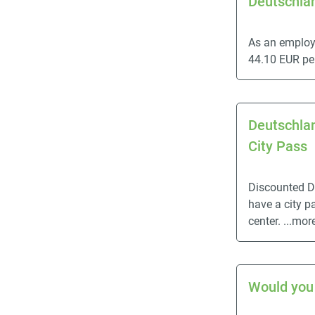
Deutschlan
As an employ
44.10 EUR pe
Deutschlan
City Pass
Discounted D
have a city p
center.
...mor
Would you 