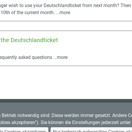
nger wish to use your Deutschlandticket from next month? The
 10th of the current month.
...more
the Deutschlandticket
requently asked questions
...more
n Betrieb notwendig sind: Diese werden immer gesetzt. Andere Coo
rg
ookies akzeptieren"). Sie können die Einstellungen jederzeit unte
le Cookies akzeptieren
Nur technisch notwendige Cookies akz