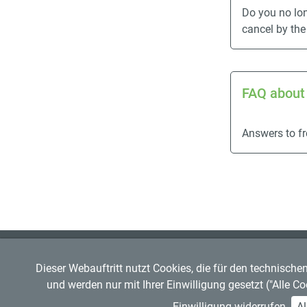
Do you no lo
cancel by the
FAQ about 
Answers to f
Regensburger Verkehrsverbund GmbH
RVV-Kundenzentrum
Dieser Webauftritt nutzt Cookies, die für den technische
Mitglied im
VDV
Hemauerstr. 1, 93047 Regensbu
und werden nur mit Ihrer Einwilligung gesetzt ("Alle C
Copyright © 2026 RVV
Telefon: 0941 20495555
Einwilligung widerrufen.
Al