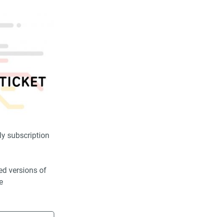
ly subscription
ted versions of
e