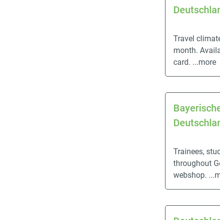
Deutschlan
Travel climat
month. Availa
card.
...more
Bayerische
Deutschlan
Trainees, stu
throughout G
webshop.
...