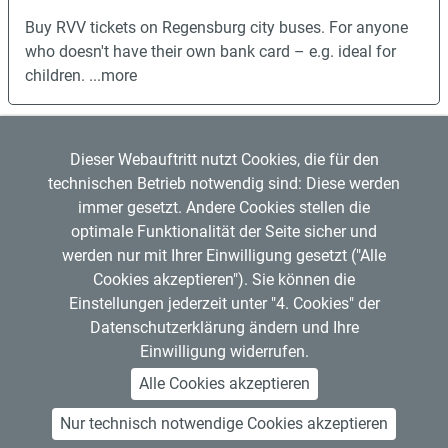
Buy RVV tickets on Regensburg city buses. For anyone
who doesn't have their own bank card – e.g. ideal for
children.
...more
Dieser Webauftritt nutzt Cookies, die für den
technischen Betrieb notwendig sind: Diese werden
immer gesetzt. Andere Cookies stellen die
optimale Funktionalität der Seite sicher und
werden nur mit Ihrer Einwilligung gesetzt ("Alle
Regensburger Verkehrsverbund GmbH
Cookies akzeptieren"). Sie können die
Mitglied im
VDV
Copyright © 2026 RVV
Einstellungen jederzeit unter "4. Cookies" der
RVV-Kundenzentrum
Datenschutzerklärung ändern und Ihre
Hemauerstr. 1, 93047 Regensburg
Einwilligung widerrufen.
Telefon: 0941 20495555
Alle Cookies akzeptieren
Nur technisch notwendige Cookies akzeptieren
About Us
Contact Us
Legal Notice
Privacy Policy