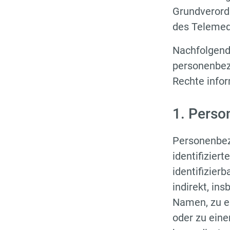
Grundverord
des Telemed
Nachfolgend 
personenbez
Rechte infor
1. Pers
Personenbezo
identifiziert
identifizier
indirekt, in
Namen, zu e
oder zu ein