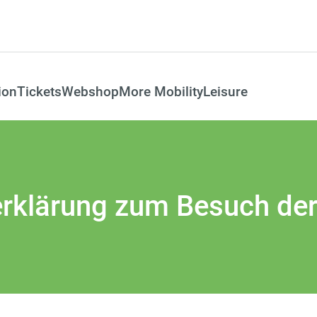
ion
Tickets
Webshop
More Mobility
Leisure
rklärung zum Besuch de