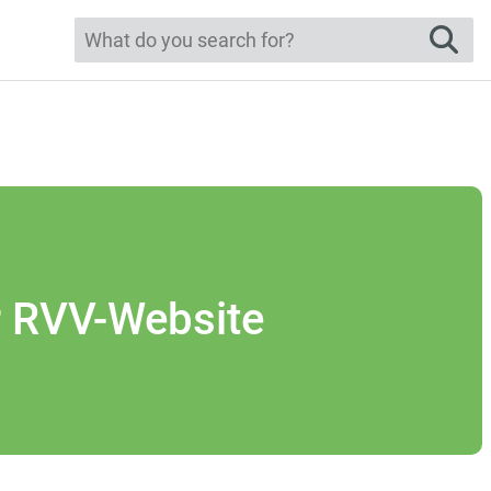
sear
r RVV-Website