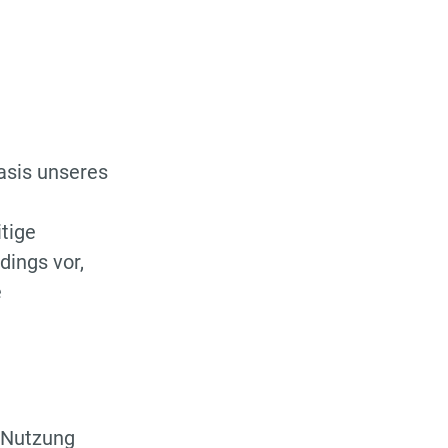
Basis unseres
tige
dings vor,
e
e Nutzung