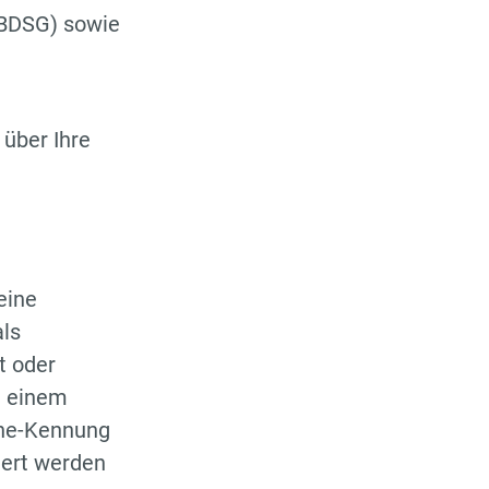
BDSG) sowie
über Ihre
eine
als
t oder
e einem
ine-Kennung
iert werden