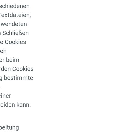
rschiedenen
Textdateien,
erwendeten
h Schließen
re Cookies
ren
er beim
rden Cookies
ng bestimmte
-
iner
heiden kann.
beitung