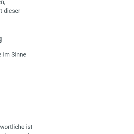
n,
t dieser
g
e im Sinne
ortliche ist