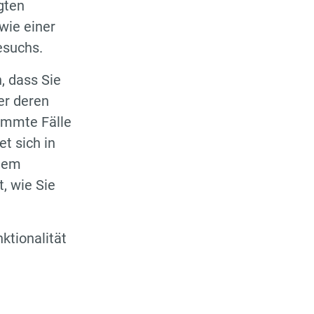
gten
wie einer
esuchs.
, dass Sie
er deren
immte Fälle
t sich in
 dem
, wie Sie
ktionalität