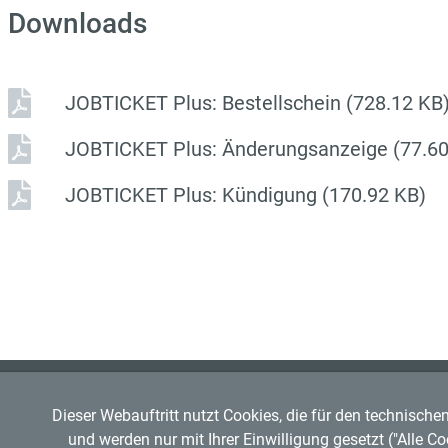
Downloads
JOBTICKET Plus: Bestellschein
(728.12 KB
JOBTICKET Plus: Änderungsanzeige
(77.6
JOBTICKET Plus: Kündigung
(170.92 KB)
Regensburger Verkehrsverbund GmbH
RVV-Kundenzentrum
Dieser Webauftritt nutzt Cookies, die für den technische
Mitglied im
VDV
Hemauerstr. 1, 93047 Regensbu
und werden nur mit Ihrer Einwilligung gesetzt ("Alle C
Copyright © 2026 RVV
Telefon: 0941 20495555