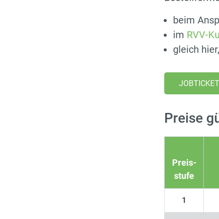
beim Anspr
im
RVV-Ku
gleich hier
JOBTICKET 
Preise g
Preis-
stufe
1