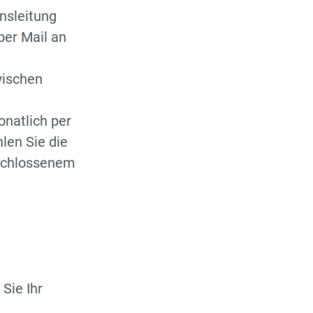
nsleitung
er Mail an
wischen
onatlich per
len Sie die
eschlossenem
 Sie Ihr