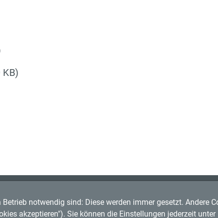
)
0 KB)
n Betrieb notwendig sind: Diese werden immer gesetzt. Andere Coo
rg
ookies akzeptieren"). Sie können die Einstellungen jederzeit unte