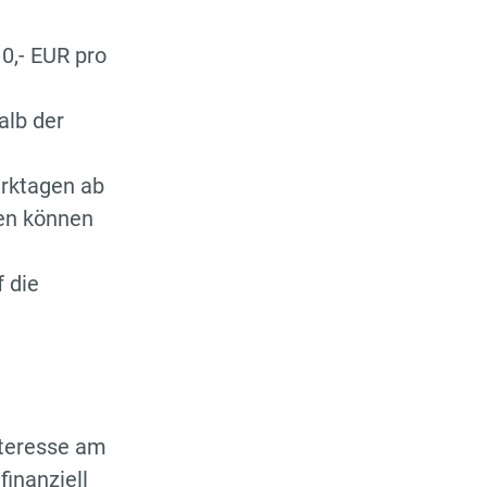
0,- EUR pro
alb der
erktagen ab
en können
 die
nteresse am
finanziell