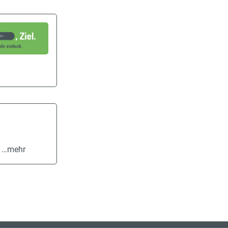
.
…mehr