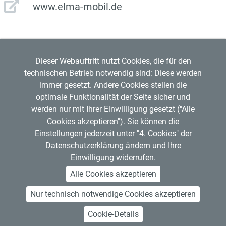
www.elma-mobil.de
Dieser Webauftritt nutzt Cookies, die für den
technischen Betrieb notwendig sind: Diese werden
immer gesetzt. Andere Cookies stellen die
optimale Funktionalität der Seite sicher und
werden nur mit Ihrer Einwilligung gesetzt ("Alle
Regensburger Verkehrsverbund GmbH
Cookies akzeptieren"). Sie können die
Mitglied im
VDV
Copyright © 2026 RVV
Einstellungen jederzeit unter "4. Cookies" der
RVV-Kundenzentrum
Datenschutzerklärung ändern und Ihre
Hemauerstr. 1, 93047 Regensburg
Einwilligung widerrufen.
Telefon: 0941 20495555
Alle Cookies akzeptieren
Nur technisch notwendige Cookies akzeptieren
Über den RVV
Kontakt
Impressum
Datenschutz
Art. 13 Informationspflichten
Barrierefreiheit
Open Data
Abo kündigen
Cookie-Details
Jobs