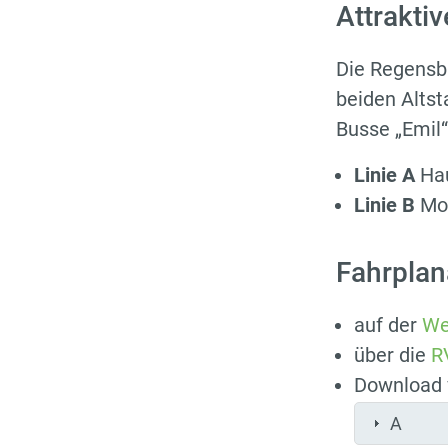
Attrakti
Die Regensb
beiden Altst
Busse „Emil“
Linie A
Hau
Linie B
Mob
Fahrplan
auf der
We
über die
R
Download 
A