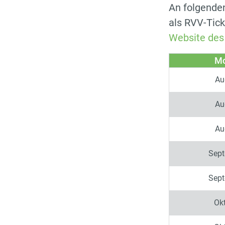
An folgenden
als RVV-Tick
Website des
Mo
Au
Au
Au
Sep
Sep
Ok