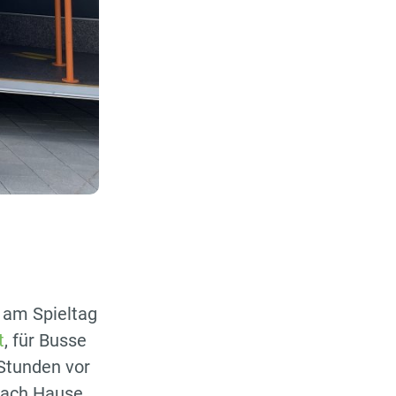
t am Spieltag
t
, für Busse
 Stunden vor
 nach Hause