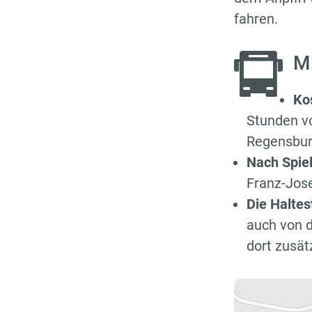
fahren.
M
Ko
Stunden vo
Regensburg
Nach Spie
Franz-Jose
Die Halte
auch von d
dort zusät