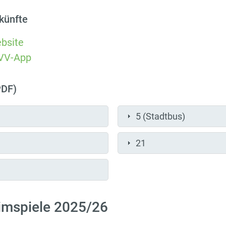
künfte
bsite
VV-App
PDF)
5 (Stadtbus)
21
imspiele 2025/26