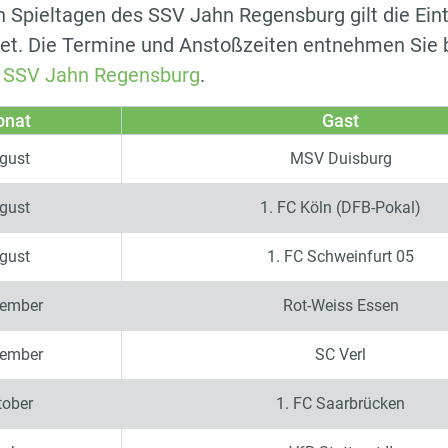
 Spieltagen des SSV Jahn Regensburg gilt die Eint
et. Die Termine und Anstoßzeiten entnehmen Sie b
 SSV Jahn Regensburg
.
nat
Gast
gust
MSV Duisburg
gust
1. FC Köln (DFB-Pokal)
gust
1. FC Schweinfurt 05
tember
Rot-Weiss Essen
tember
SC Verl
tober
1. FC Saarbrücken