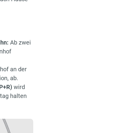
ahn:
Ab zwei
hnhof
hof an der
on, ab.
 P+R)
wird
tag halten