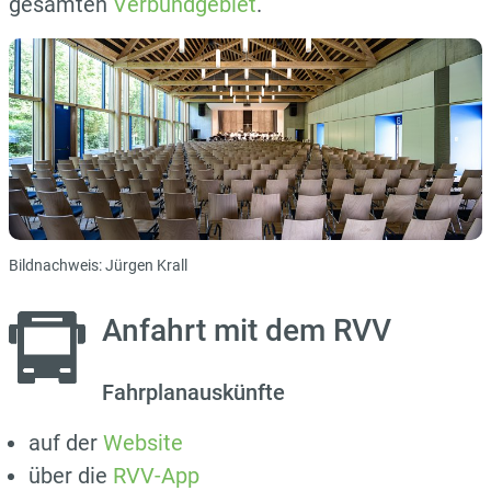
gesamten
Verbundgebiet
.
Bildnachweis: Jürgen Krall
Anfahrt mit dem RVV
Fahrplanauskünfte
auf der
Website
über die
RVV-App