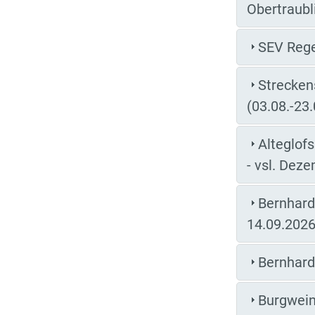
Obertraubl
SEV Rege
Strecken
(03.08.-23
Alteglof
- vsl. Dez
Bernhards
14.09.2026
Bernhards
Burgwein