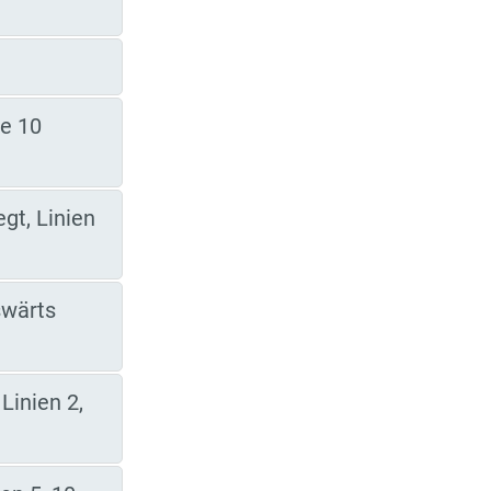
)
ie 10
gt, Linien
swärts
Linien 2,