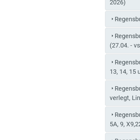
2026)
Regensbur
Regensbur
(27.04. - v
Regensbu
13, 14, 15 
Regensbu
verlegt, Li
Regensbur
5A, 9, X9,2