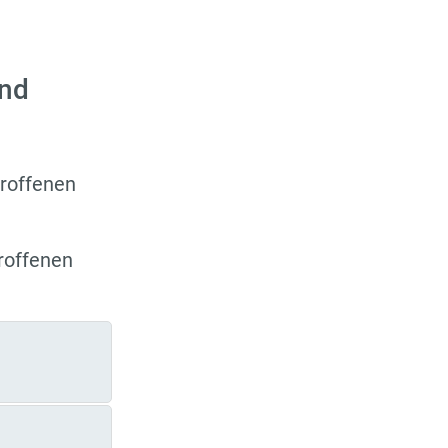
und
troffenen
roffenen