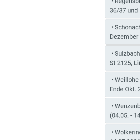
Regensbu
36/37 und 
Schönach,
Dezember 
Sulzbach
St 2125, Li
Weillohe 
Ende Okt. 
Wenzenba
(04.05. - 1
Wolkerin