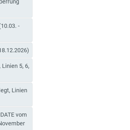
perrung
10.03. -
 18.12.2026)
inien 5, 6,
egt, Linien
UPDATE vom
de November