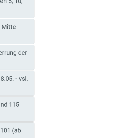
n 5, 10,
 Mitte
errung der
.05. - vsl.
und 115
 101 (ab