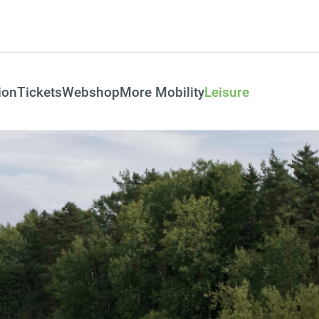
ion
Tickets
Webshop
More Mobility
Leisure