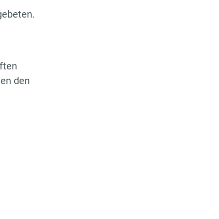
gebeten.
ften
nen den