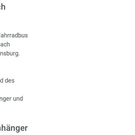
ch
 Fahrradbus
nach
ensburg.
nd des
änger und
nhänger