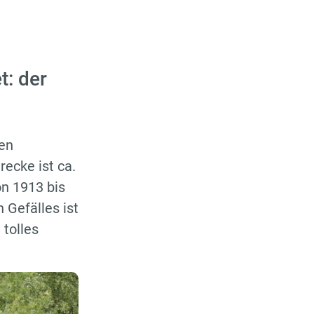
.
t: der
en
ecke ist ca.
on 1913 bis
 Gefälles ist
tolles