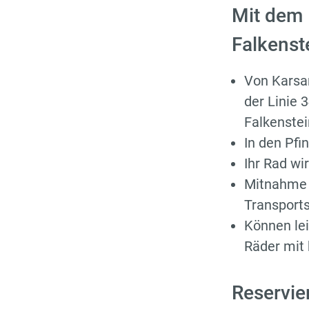
Mit dem 
Falkenst
Von Karsam
der Linie
Falkenstei
In den Pfi
Ihr Rad w
Mitnahme m
Transports
Können lei
Räder mit b
Reservie