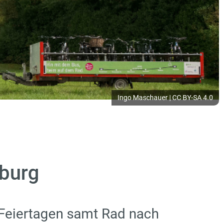
Ingo Maschauer | CC BY-SA 4.0
sburg
 Feiertagen samt Rad nach