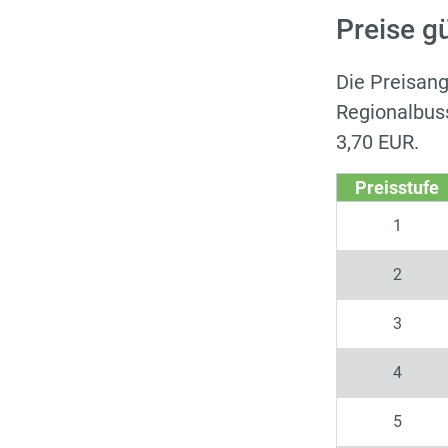
Preise g
Die Preisang
Regionalbuss
3,70 EUR.
Preisstufe
1
2
3
4
5