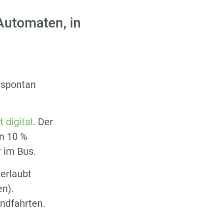
 Automaten, in
d spontan
t digital
. Der
on 10 %
 im Bus.
erlaubt
en).
undfahrten.