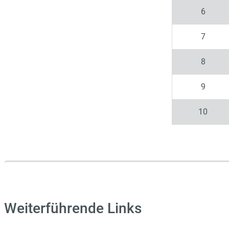
6
7
8
9
10
Weiterführende Links