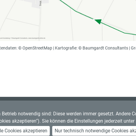
tendaten: © OpenStreetMap | Kartografie: © Baumgardt Consultants | Gr
n Betrieb notwendig sind: Diese werden immer gesetzt. Andere Coo
rg
ookies akzeptieren"). Sie können die Einstellungen jederzeit unte
le Cookies akzeptieren
Nur technisch notwendige Cookies akz
hten
Barrierefreiheit
Open Data
Abo kündigen
Jobs