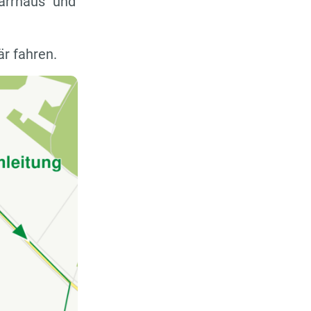
farrhaus" und
r fahren.