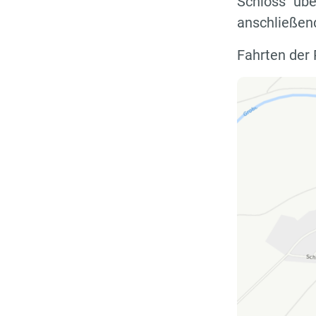
Schloss" übe
anschließend
Fahrten der 