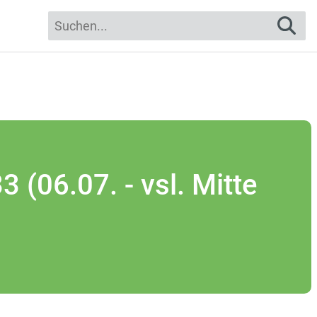
suc
 (06.07. - vsl. Mitte