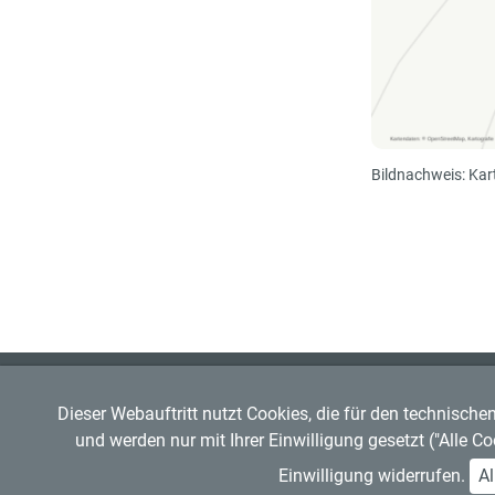
Bildnachweis: Kar
Regensburger Verkehrsverbund GmbH
RVV-Kundenzentrum
Dieser Webauftritt nutzt Cookies, die für den technische
Mitglied im
VDV
Hemauerstr. 1, 93047 Regensbu
und werden nur mit Ihrer Einwilligung gesetzt ("Alle C
Copyright © 2026 RVV
Telefon: 0941 20495555
Einwilligung widerrufen.
Al
Über den RVV
Kontakt
Impressum
Datenschutz
Art. 13 Informationspflic