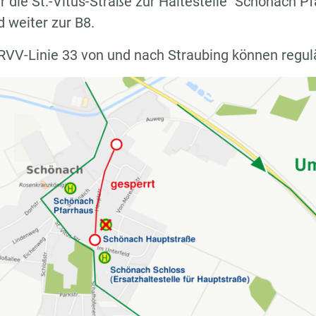
r die St.-Vitus-Straße zur Haltestelle "Schönach P
 weiter zur B8.
RVV-Linie 33 von und nach Straubing können regulä