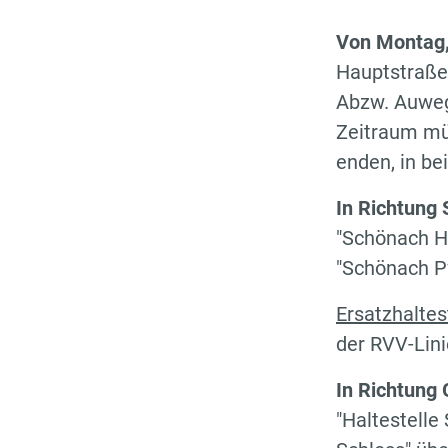
Von Montag,
Hauptstraße
Abzw. Auweg 
Zeitraum mü
enden, in be
In Richtung
"Schönach H
"Schönach Pf
Ersatzhaltes
der RVV-Lini
In Richtung 
"Haltestelle