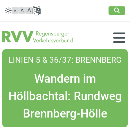
Zum Inhalt
Facebook
Instagram
YouTube
,
zur Navigation
oder
zur Startseite
springen.
Suchbox anzeigen
Sprache
A
A
A
wählen
Ansicht umschalten:
Auswahl öffnen
Hell (aktiv), dunkel,
Regensburger Verkehrsverbund
hoher Kontrast
LINIEN 5 & 36/37: BRENNBERG
Wandern im
Höllbachtal: Rundweg
Brennberg-Hölle